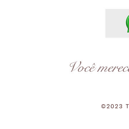
Você merec
©2023 T